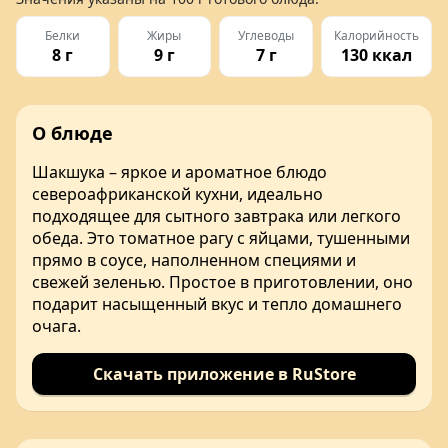
Белки
Жиры
Углеводы
Калорийность
8 г
9 г
7 г
130 ккал
О блюде
Шакшука – яркое и ароматное блюдо
североафриканской кухни, идеально
подходящее для сытного завтрака или легкого
обеда. Это томатное рагу с яйцами, тушенными
прямо в соусе, наполненном специями и
свежей зеленью. Простое в приготовлении, оно
подарит насыщенный вкус и тепло домашнего
очага.
Скачать приложение в RuStore