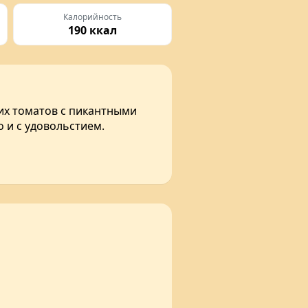
Калорийность
190 ккал
их томатов с пикантными
 и с удовольстием.