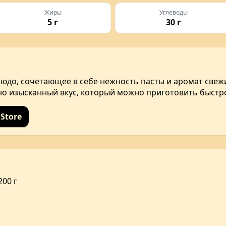
Жиры
Углеводы
5 г
30 г
людо, сочетающее в себе нежность пасты и аромат свеж
но изысканный вкус, который можно приготовить быстро
Store
200 г