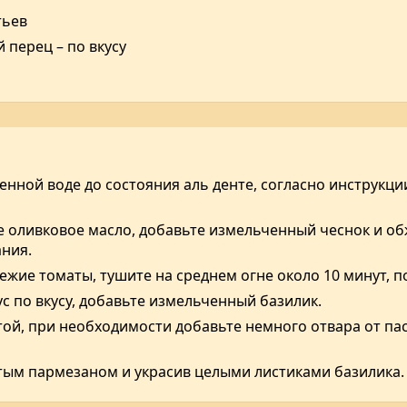
тьев
 перец – по вкусу
енной воде до состояния аль денте, согласно инструкции
те оливковое масло, добавьте измельченный чеснок и о
ания.
жие томаты, тушите на среднем огне около 10 минут, пок
ус по вкусу, добавьте измельченный базилик.
стой, при необходимости добавьте немного отвара от па
ртым пармезаном и украсив целыми листиками базилика.