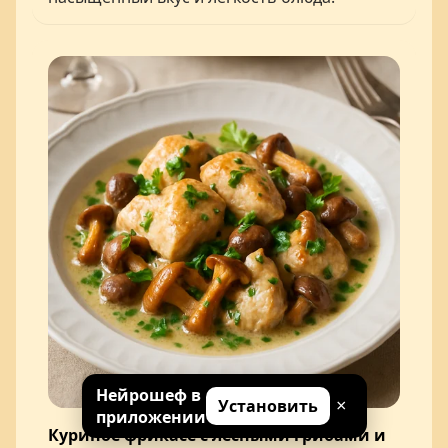
Нейрошеф в
Установить
×
приложении
Куриное фрикасе с лесными грибами и