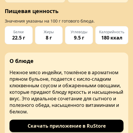
Пищевая ценность
Значения указаны на
100 г
готового блюда.
Белки
Жиры
Углеводы
Калорийность
22.5 г
8 г
9.5 г
180 ккал
О блюде
Нежное мясо индейки, томлёное в ароматном
пряном бульоне, подается с кисло-сладким
клюквенным соусом и обжаренными овощами,
которые придают блюду яркость и насыщенный
вкус. Это идеальное сочетание для сытного и
полезного обеда, насыщенного витаминами и
белком.
Скачать приложение в RuStore